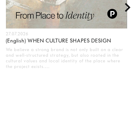
27.07.2026
(English) WHEN CULTURE SHAPES DESIGN
We believe a strong brand is not only built on a clear
and well-structured strategy, but also rooted in the
cultural values and local identity of the place where
the project exists.…