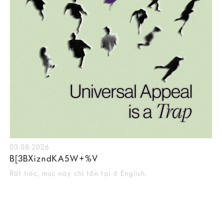
03.08.2026
B[3BXizndKA5W+%V
Rất tiếc, mục này chỉ tồn tại ở English.