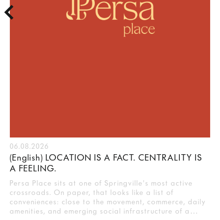
06.08.2026
(English) LOCATION IS A FACT. CENTRALITY IS
A FEELING.
Persa Place sits at one of Springville's most active
crossroads. On paper, that looks like a list of
conveniences: close to the movement, commerce, daily
amenities, and emerging social infrastructure of a…