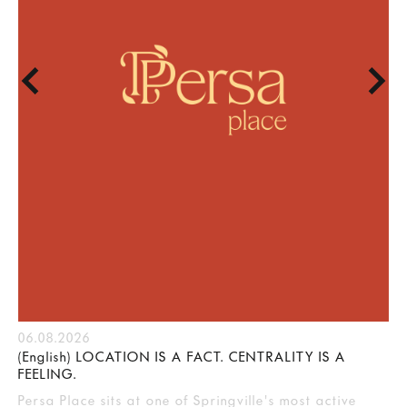
06.08.2026
(English) LOCATION IS A FACT. CENTRALITY IS A
FEELING.
Persa Place sits at one of Springville's most active