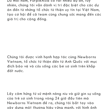
Dù mỗi năm, PurpleAsia có rất nhiều dự án, tuy
nhiên, chúng tôi vẫn dành vị trí đặc biệt cho các dự
án đến từ những tổ chức từ thiện uy tín tại Việt Nam,
tạo cơ hội để cả team cùng chung sức mang đến các
giá trị cho cộng đồng.
Chúng tôi được vinh hạnh hợp tác cùng Newborns
Vietnam, tổ chức từ thiện đến từ Anh Quốc với mục
đích bảo vệ và cứu sống các bé sơ sinh trên khắp
đất nước.
Lấy cảm hứng từ sứ mệnh nâng niu và giữ gìn sự sống
của trẻ sơ sinh trong vòng 24 giờ đầu tiên mà
Newborns Vietnam đề ra, chúng tôi bắt tay vào
xây dựng một thương hiệu vững mạnh, với hình ảnh