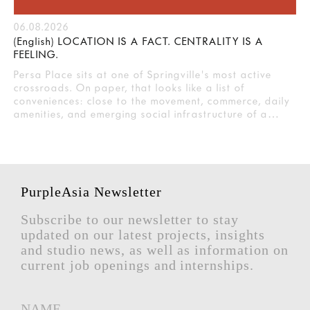
06.08.2026
(English) LOCATION IS A FACT. CENTRALITY IS A
FEELING.
Persa Place sits at one of Springville's most active
crossroads. On paper, that looks like a list of
conveniences: close to the movement, commerce, daily
amenities, and emerging social infrastructure of a…
PurpleAsia Newsletter
Subscribe to our newsletter to stay
updated on our latest projects, insights
and studio news, as well as information on
current job openings and internships.